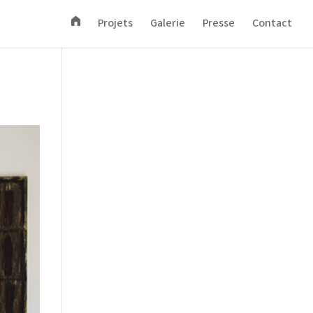
A
Projets
Galerie
Presse
Contact
c
c
u
e
i
l