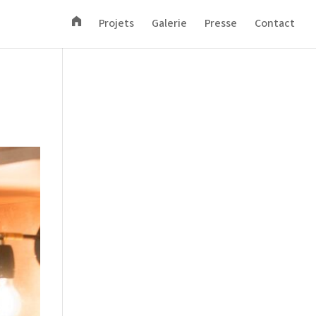
A
Projets
Galerie
Presse
Contact
c
c
u
e
i
l